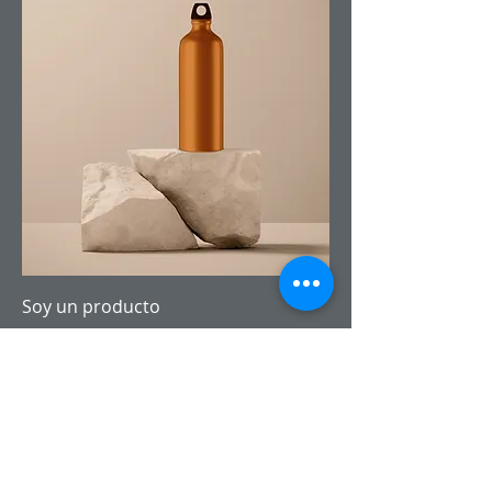
Soy un producto
Precio
130,00 US$