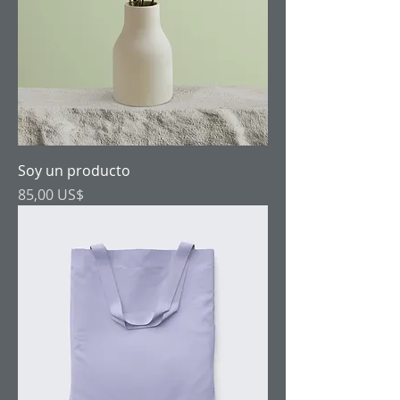
Soy un producto
Precio
85,00 US$